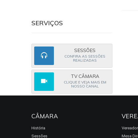
SERVIÇOS
SESSÕES
CONFIRA AS SESSÕES
REALIZADAS
TV CÂMARA
CLIQUE E VEJA MAIS EM
NOSSO CANAL
CÂMARA
VERE
História
Vereado
Sessões
Mesa Dir