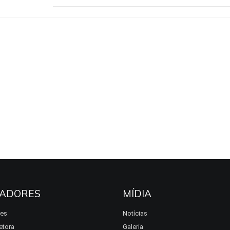
ADORES
MÍDIA
res
Notícias
etora
Galeria