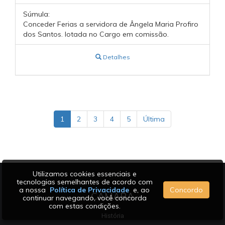
Súmula:
Conceder Ferias a servidora de Ângela Maria Profiro
dos Santos. lotada no Cargo em comissão.
Detalhes
1
2
3
4
5
Última
Utilizamos cookies essenciais e
tecnologias semelhantes de acordo com
a nossa
Política de Privacidade
e, ao
Concordo
CÂMARA
continuar navegando, você concorda
com estas condições.
História