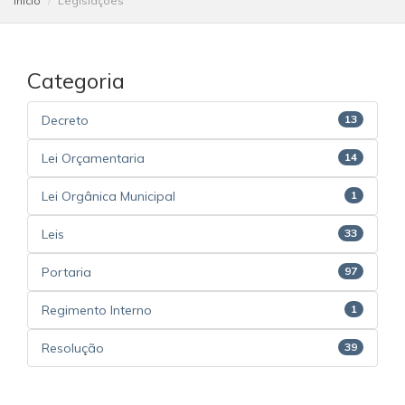
Início
Legislações
Categoria
Decreto
13
Lei Orçamentaria
14
Lei Orgânica Municipal
1
Leis
33
Portaria
97
Regimento Interno
1
Resolução
39