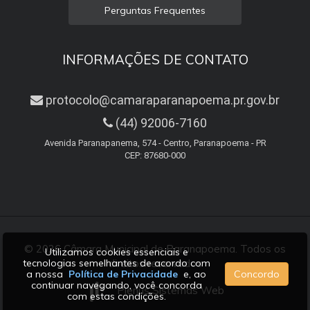
Perguntas Frequentes
INFORMAÇÕES DE CONTATO
protocolo@camaraparanapoema.pr.gov.br
(44) 92006-7160
Avenida Paranapanema, 574 - Centro, Paranapoema - PR
CEP: 87680-000
© 2026 Câmara Municipal de Paranapoema. Todos os
Utilizamos cookies essenciais e
tecnologias semelhantes de acordo com
direitos reservados
a nossa
Política de Privacidade
e, ao
Concordo
continuar navegando, você concorda
Plenus Sistemas Web
com estas condições.