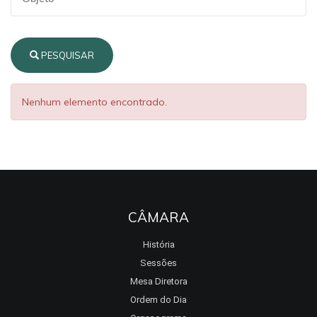
PESQUISAR
Nenhum elemento encontrado.
CÂMARA
História
Sessões
Mesa Diretora
Ordem do Dia