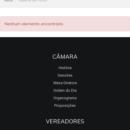
Início
Galeria de Fotos
Nenhum elemento encontrado.
CÂMARA
História
Sessões
Mesa Diretora
Ordem do Dia
Organograma
Proposições
VEREADORES