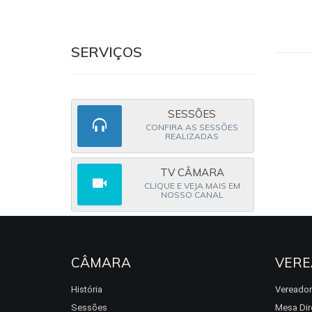
SERVIÇOS
SESSÕES
CONFIRA AS SESSÕES
REALIZADAS
TV CÂMARA
CLIQUE E VEJA MAIS EM
NOSSO CANAL
CÂMARA
VERE
História
Vereado
Sessões
Mesa Dir