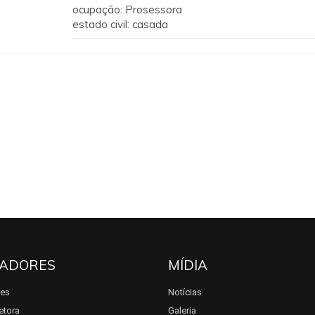
ocupação: Prosessora
estado civil: casada
ADORES
MÍDIA
res
Notícias
etora
Galeria