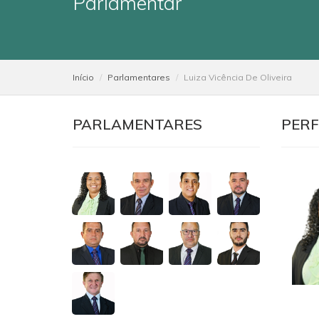
Parlamentar
Início
Parlamentares
Luiza Vicência De Oliveira
PARLAMENTARES
PERF